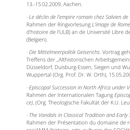
13.-15.02.2009, Aachen.
·
Le déclin de l’empire romain chez Salvien de 
Rahmen der Ringvorlesung
L'image de Rome
d'histoire de l’ULB) an de Université Libre d
(Belgien).
·
Die Mittelmeerpolitik Geiserichs
. Vortrag ge
Treffens der „Althistorischen Arbeitsgemein
Düsseldorf, Duisburg-Essen, Siegen und Wup
Wuppertal (Org. Prof. Dr. W. Orth), 15.05.2
·
Episcopal Succession in North Africa under 
Rahmen der Internationalen Tagung
Episcop
ce)
, (Org. Theologische Fakultät der K.U. Leu
·
The Vandals in Classical Tradition and Early
Rahmen der Présentation du domaine de rec