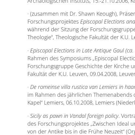
Archäologischen Instituts, 15.-21.10.2006, Kö
· (zusammen mit Dr. Shawn Keough), Präsen
Forschungsprojektes
Episcopal Elections and
während der Sitzung der Forschungsgruppe
Theologie“, Theologische Fakultät der K.U. L
·
Episcopal Elections in Late Antique Gaul (ca
Rahmen des Symposiums „Episcopal Elections
Forschungsgruppe Geschichte der Kirche u
Fakultät der K.U. Leuven, 09.04.2008, Leuven
·
De romeinse villa rustica van Lemiers in haa
im Rahmen des jährlichen Themenabends d
Kapel“ Lemiers, 06.10.2008, Lemiers (Nieder
·
Sicily as pawn in Vandal foreign policy
. Vort
des Forschungsprojektes „Zwischen Ideal und
von der Antike bis in die Frühe Neuzeit“ (Org.