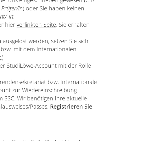
 bei uns eingeschrieben gewesen (z. B.
r
Prüfer/in
) oder Sie haben keinen
nt/-in
:
er hier
verlinkten Seite
. Sie erhalten
n ausgelöst werden, setzen Sie sich
 bzw. mit dem Internationalen
.)
rer StudiLöwe-Account mit der Rolle
rendensekretariat bzw. Internationale
count zur Wiedereinschreibung
m SSC. Wir benötigen Ihre aktuelle
alausweises/Passes.
Registrieren Sie