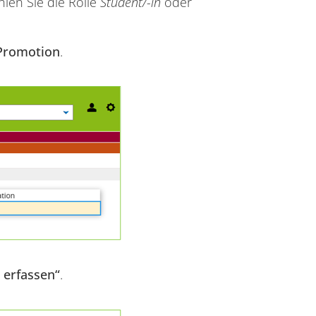
len Sie die Rolle
Student/-in
oder
Promotion
.
 erfassen“
.