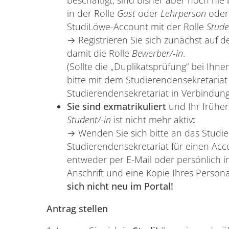
beschäftigt, sind bisher aber noch nie
in der Rolle
Gast
oder
Lehrperson
ode
StudiLöwe-Account mit der Rolle
Stude
→ Registrieren Sie sich zunächst auf d
damit die Rolle
Bewerber/-in
.
(Sollte die „Duplikatsprüfung“ bei Ihne
bitte mit dem Studierendensekretariat
Studierendensekretariat in Verbindung
Sie sind exmatrikuliert
und Ihr frühe
Student/-in
ist nicht mehr aktiv
:
→ Wenden Sie sich bitte an das Studie
Studierendensekretariat für einen Ac
entweder per E-Mail oder persönlich i
Anschrift und eine Kopie Ihres Person
sich nicht neu im Portal!
Antrag stellen