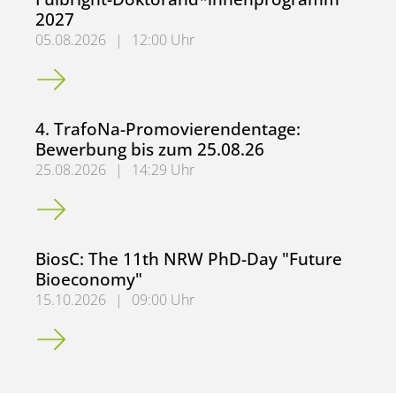
2027
05.08.2026
|
12:00 Uhr
Fulbright-Doktorand*innenprogramm 2027
4. TrafoNa-Promovierendentage:
Bewerbung bis zum 25.08.26
25.08.2026
|
14:29 Uhr
4. TrafoNa-Promovierendentage: Bewerbung bis zum 25.
BiosC: The 11th NRW PhD-Day "Future
Bioeconomy"
15.10.2026
|
09:00 Uhr
BiosC: The 11th NRW PhD-Day "Future Bioeconomy"