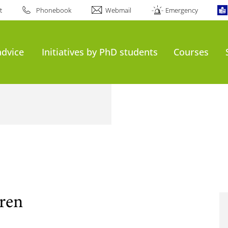
t
Phonebook
Webmail
Emergency
advice
Initiatives by PhD students
Courses
eren