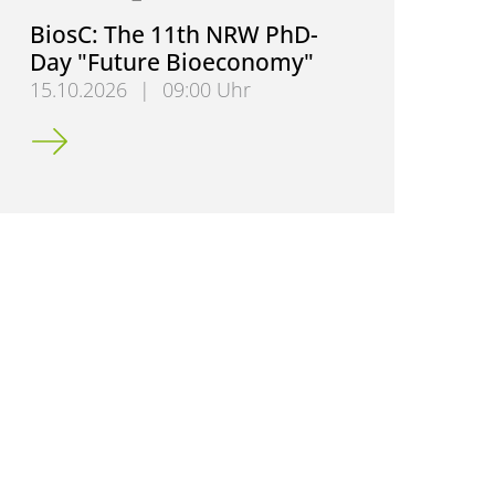
BiosC: The 11th NRW PhD-
Day "Future Bioeconomy"
15.10.2026
|
09:00 Uhr
BiosC: The 11th NRW PhD-Day "Future Bioeconomy