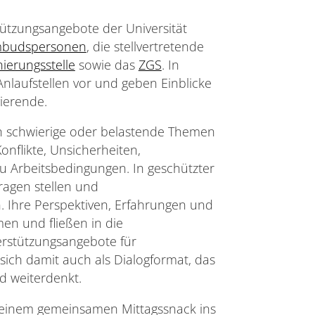
tützungsangebote der Universität
budspersonen
, die stellvertretende
nierungsstelle
sowie das
ZGS
. In
 Anlaufstellen vor und geben Einblicke
ierende.
h schwierige oder belastende Themen
nflikte, Unsicherheiten,
u Arbeitsbedingungen. In geschützter
ragen stellen und
 Ihre Perspektiven, Erfahrungen und
en und fließen in die
erstützungsangebote für
sich damit auch als Dialogformat, das
d weiterdenkt.
ei einem gemeinsamen Mittagssnack ins