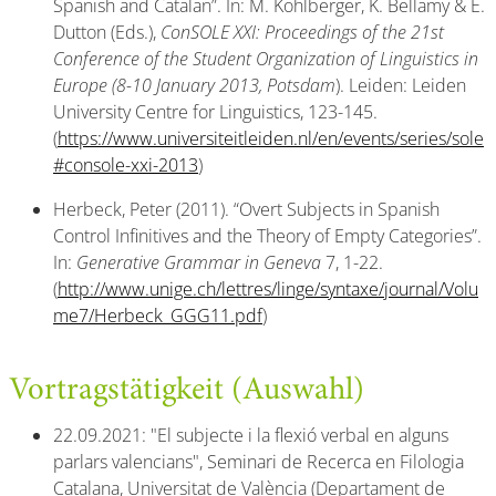
Spanish and Catalan”. In: M. Kohlberger, K. Bellamy & E.
Dutton (Eds.),
ConSOLE XXI: Proceedings of the 21st
Conference of the Student Organization of Linguistics in
Europe (8-10 January 2013, Potsdam
). Leiden: Leiden
University Centre for Linguistics, 123-145.
(
https://www.universiteitleiden.nl/en/events/series/sole
#console-xxi-2013
)
Herbeck, Peter (2011). “Overt Subjects in Spanish
Control Infinitives and the Theory of Empty Categories”.
In:
Generative Grammar in Geneva
7, 1-22.
(
http://www.unige.ch/lettres/linge/syntaxe/journal/Volu
me7/Herbeck_GGG11.pdf
)
Vortragstätigkeit (Auswahl)
22.09.2021: "El subjecte i la flexió verbal en alguns
parlars valencians", Seminari de Recerca en Filologia
Catalana, Universitat de València (Departament de