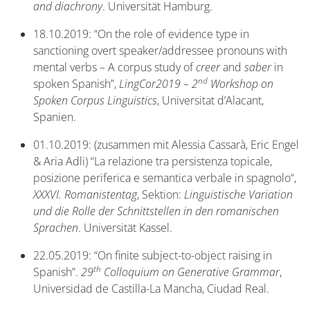
and diachrony
. Universität Hamburg.
18.10.2019: “On the role of evidence type in
sanctioning overt speaker/addressee pronouns with
mental verbs – A corpus study of
creer
and
saber
in
nd
spoken Spanish”,
LingCor2019 – 2
Workshop on
Spoken Corpus Linguistics
, Universitat d’Alacant,
Spanien.
01.10.2019: (zusammen mit Alessia Cassarà, Eric Engel
& Aria Adli) “La relazione tra persistenza topicale,
posizione periferica e semantica verbale in spagnolo“,
XXXVI.
Romanistentag
, Sektion:
Linguistische Variation
und die Rolle der Schnittstellen in den romanischen
Sprachen
. Universität Kassel.
22.05.2019: “On finite subject-to-object raising in
th
Spanish”.
29
Colloquium on Generative Grammar
,
Universidad de Castilla-La Mancha, Ciudad Real.