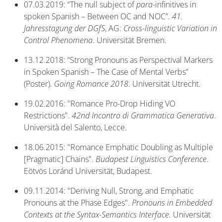
07.03.2019: “The null subject of
para
-infinitives in
spoken Spanish – Between OC and NOC”.
41.
Jahresstagung der DGfS
, AG:
Cross-linguistic Variation in
Control Phenomena
. Universität Bremen.
13.12.2018: “Strong Pronouns as Perspectival Markers
in Spoken Spanish – The Case of Mental Verbs”
(Poster).
Going Romance 2018
. Universität Utrecht.
19.02.2016: "Romance Pro-Drop Hiding VO
Restrictions".
42nd Incontro di Grammatica Generativa
.
Università del Salento, Lecce.
18.06.2015: "Romance Emphatic Doubling as Multiple
[Pragmatic] Chains".
Budapest Linguistics Conference
.
Eötvös Loránd Universität, Budapest.
09.11.2014: "Deriving Null, Strong, and Emphatic
Pronouns at the Phase Edges".
Pronouns in Embedded
Contexts at the Syntax-Semantics Interface
. Universität