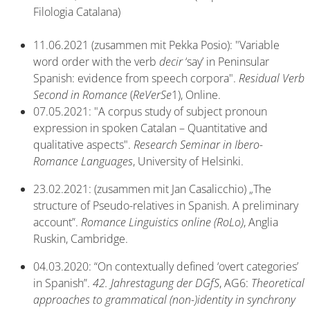
Filologia Catalana)
11.06.2021 (zusammen mit Pekka Posio): "Variable
word order with the verb
decir
‘say’ in Peninsular
Spanish: evidence from speech corpora".
Residual Verb
Second in Romance
(
ReVerSe
1), Online.
07.05.2021: "A corpus study of subject pronoun
expression in spoken Catalan – Quantitative and
qualitative aspects".
Research Seminar in Ibero-
Romance Languages
, University of Helsinki.
23.02.2021: (zusammen mit Jan Casalicchio) „The
structure of Pseudo-relatives in Spanish. A preliminary
account”.
Romance Linguistics online (RoLo)
, Anglia
Ruskin, Cambridge.
04.03.2020: “On contextually defined ‘overt categories’
in Spanish”.
42. Jahrestagung der DGfS
, AG6:
Theoretical
approaches to grammatical (non-)identity in synchrony