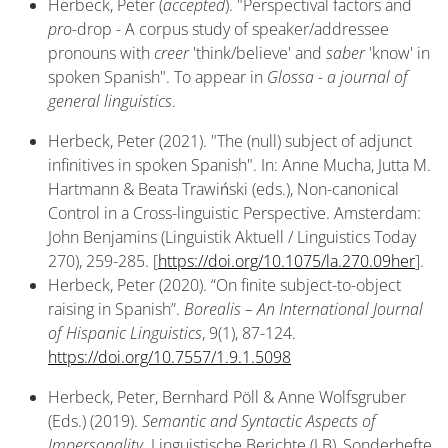
Herbeck, Peter (
accepted
). "Perspectival factors and
pro
-drop - A corpus study of speaker/addressee
pronouns with
creer
'think/believe' and
saber
'know' in
spoken Spanish". To appear in
Glossa - a journal of
general linguistics
.
Herbeck, Peter (2021). "The (null) subject of adjunct
infinitives in spoken Spanish". In: Anne Mucha, Jutta M.
Hartmann & Beata Trawiński (eds.), Non-canonical
Control in a Cross-linguistic Perspective. Amsterdam:
John Benjamins (Linguistik Aktuell / Linguistics Today
270), 259-285. [
https://doi.org/10.1075/la.270.09her
].
Herbeck, Peter (2020). “On finite subject-to-object
raising in Spanish”.
Borealis – An International Journal
of Hispanic Linguistics
, 9(1), 87-124.
https://doi.org/10.7557/1.9.1.5098
Herbeck, Peter, Bernhard Pöll & Anne Wolfsgruber
(Eds.) (2019).
Semantic and Syntactic Aspects of
Impersonality
. Linguistische Berichte (LB), Sonderhefte