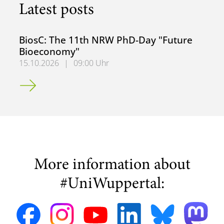
Latest posts
BiosC: The 11th NRW PhD-Day "Future
Bioeconomy"
15.10.2026
|
09:00 Uhr
BiosC: The 11th NRW PhD-Day "Future Bioeconomy"
More information about
#UniWuppertal: